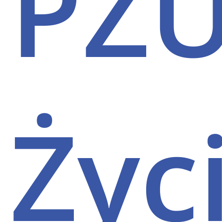
PZ
Życ