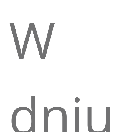
W
dniu