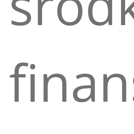
środ
fina