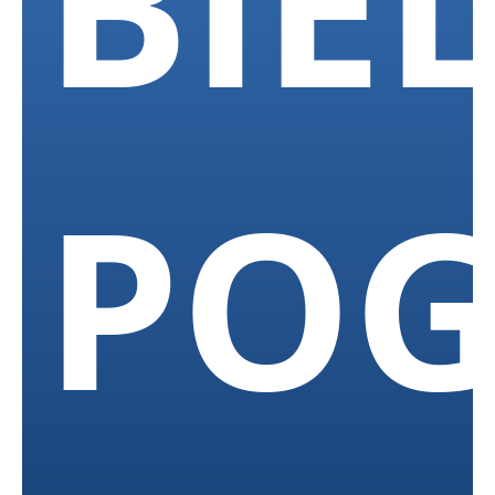
BIE
POG