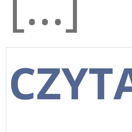
[…]
CZYT