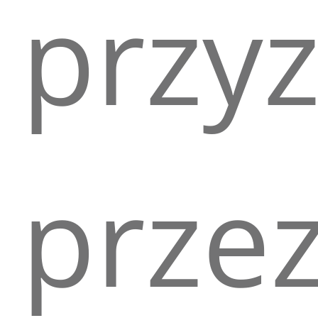
przy
prze