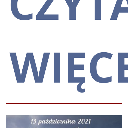
CZYT
WIĘCE