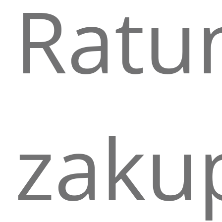
Ratu
zakup